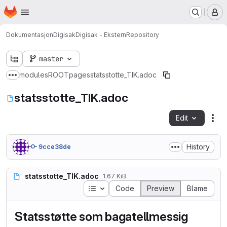
Homepage
Skip to main content
M
Dokumentasjon
Digisak
Digisak - Ekstern
Repository
master
modules
ROOT
pages
statsstotte_TIK.adoc
Show more breadcrumbs
statsstotte_TIK.adoc
Edit
Fil
History
9cce38de
statsstotte_TIK.adoc
1.67 KiB
Table of contents
Code
Preview
Blame
Statsstøtte som bagatellmessig