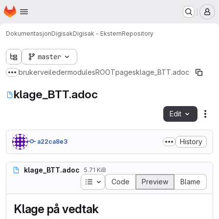
Homepage
Skip to main content
M
Dokumentasjon
Digisak
Digisak - Ekstern
Repository
master
brukerveileder
modules
ROOT
pages
klage_BTT.adoc
Show more breadcrumbs
klage_BTT.adoc
Edit
Fil
History
a22ca8e3
klage_BTT.adoc
5.71 KiB
Table of contents
Code
Preview
Blame
Klage på vedtak